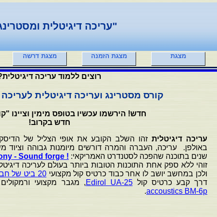
"עריכה דיגיטלית ומסטרינג
מצגת
מצגת הזמנה
מצגת דרשה
רוצים ללמוד עריכה דיגיטלית?
קורס מסטרינג ועריכה דיגיטלית לעריכה 
חדש! הירשמו עכשיו בטופס מימין וציינו "ק
חדש בקרוב!
עריכה דיגיטלית
זהו השלב הקובע את אופי הצליל של הדיסק
שנים בתוכנה שהפכה לסטנדרט האמריקאי:
ony - Sound forge !
זוהי ללא ספק אחת התוכנות הטובות ביותר בעולם לעריכה דיגיטל
ולכן במחשב יושב לו אחר כבוד כרטיס קול מקצועי
20 ביט של חברת ECHO
דרך קבע כרטיס קול
Edirol UA-25
, מגבר מקצועי ורמקולי
.
accoustics BM-6p